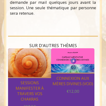
demande par mail quelques jours avant la
session. Une seule thématique par personne
sera retenue.
SUR D'AUTRES THÈMES
CONNEXION AUX
SESSIONS
MÈRES DIVINES (VOD)
MANIFESTER À
€
12,00
TRAVERS VOS
CHAKRAS