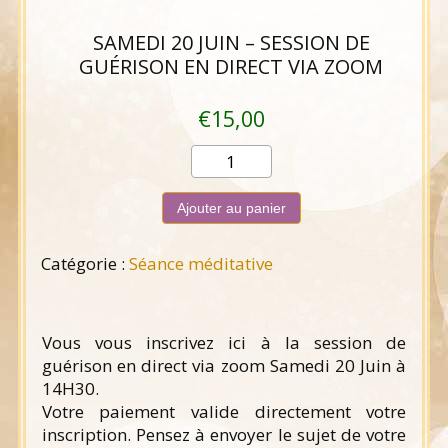
SAMEDI 20 JUIN – SESSION DE
GUÉRISON EN DIRECT VIA ZOOM
€
15,00
quantité
de
Samedi
Ajouter au panier
20
juin
Catégorie :
Séance méditative
-
session
de
guérison
Vous vous inscrivez ici à la session de
en
guérison en direct via zoom Samedi 20 Juin à
direct
14H30.
via
Votre paiement valide directement votre
zoom
inscription. Pensez à envoyer le sujet de votre