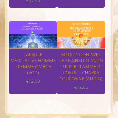
€
27,50
CAPSULE
MÉDITATION AVEC
MÉDITATIVE HOMME
LE SEIGNEUR LANTO
– FEMME OMÉGA
– TRIPLE FLAMME DU
(VOD)
COEUR – CHAKRA
COURONNE (AUDIO)
€
12,00
€
12,00