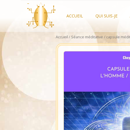
Aller
–
au
contenu
ACCUEIL
QUI SUIS-JE
Accueil
/
Séance méditative
/ capsule méd