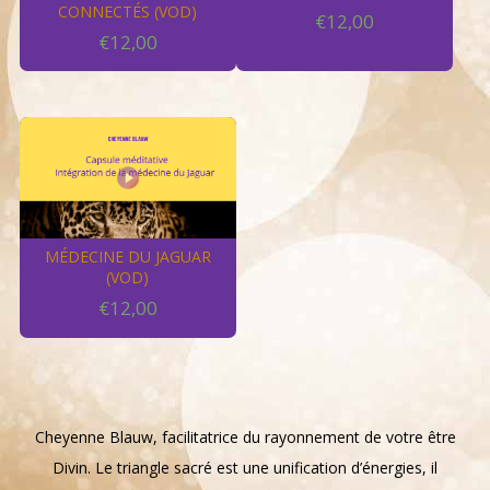
CONNECTÉS (VOD)
€
12,00
€
12,00
MÉDECINE DU JAGUAR
(VOD)
€
12,00
Cheyenne Blauw, facilitatrice du rayonnement de votre être
Divin. Le triangle sacré est une unification d’énergies, il