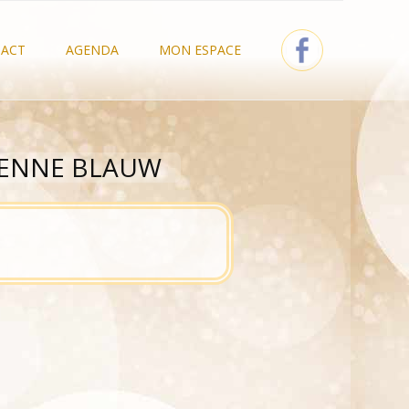
ACT
AGENDA
MON ESPACE
Agenda Détaillé
Mes Scéances, Meditation &
Webinar
Inscriptions Disponibles
Info Compte
YENNE BLAUW
Mes Commandes
Newsletter