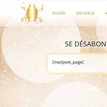
Aller
–
au
contenu
ACCUEIL
QUI SUIS-JE
SE DÉSABON
[mailpoet_page]