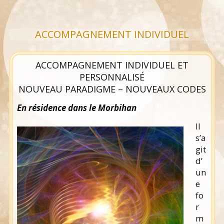
ACCOMPAGNEMENT INDIVIDUEL
ACCOMPAGNEMENT INDIVIDUEL ET
PERSONNALISÉ
NOUVEAU PARADIGME – NOUVEAUX CODES
En résidence dans le Morbihan
Il
s’a
git
d’
un
e
fo
r
m