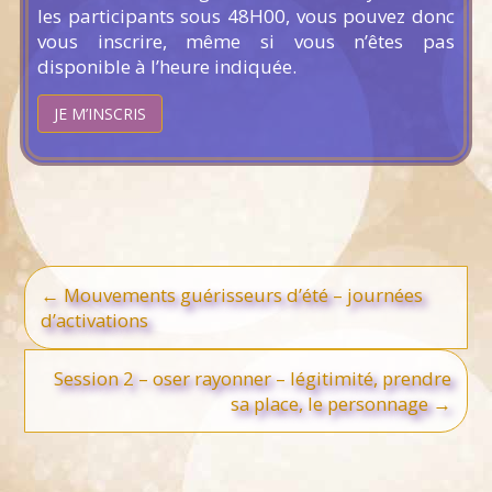
les participants sous 48H00, vous pouvez donc
vous inscrire, même si vous n’êtes pas
disponible à l’heure indiquée.
JE M’INSCRIS
Navigation
←
Mouvements guérisseurs d’été – journées
des
articles
d’activations
Session 2 – oser rayonner – légitimité, prendre
sa place, le personnage
→