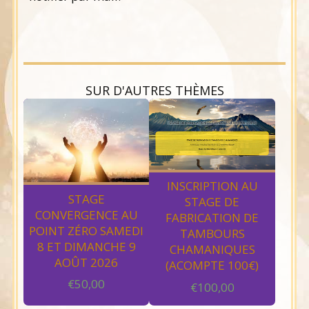
SUR D'AUTRES THÈMES
INSCRIPTION AU
STAGE
STAGE DE
CONVERGENCE AU
FABRICATION DE
POINT ZÉRO SAMEDI
TAMBOURS
8 ET DIMANCHE 9
CHAMANIQUES
AOÛT 2026
(ACOMPTE 100€)
€
50,00
€
100,00