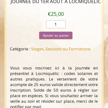
JOURNÉE DU 1ER AOÛT À LOCMIQUÉLIC
€
25,00
quantité
de
Journée
Ajouter au panier
du
1er
Catégorie :
Stages, Sessions ou Formations
août
à
Locmiquélic
Vous vous inscrivez ici à la journée en
présentiel à Locmiquélic : codes solaires et
autres pratiques. Le versement de votre
acompte de 25 euros valide directement votre
inscription. Solde de 50 euros à régler sur
place en espèces. Si vous souhaitez arriver la
veille au soir et résider sur place, merci de le
notifier par mail.