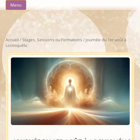
Aller
Menu
au
contenu
Accueil
/
Stages, Sessions ou Formations
/ Journée du 1er août à
Locmiquélic